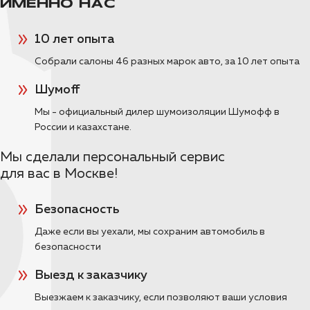
ИМЕННО НАС
Пакет Элит Премиум с жабо
10 лет опыта
Полная шумоизоляция Toyota Land Cruiser
Prado 150 2022 года выпуска в
Собрали салоны 46 разных марок авто, за 10 лет опыта
максимальном пакете «Элит Премиум» с
дополнительной шумкой жабо.
Шумoff
Мы - официальный дилер шумоизоляции Шумофф в
ПОДРОБНЕЕ >>
России и казахстане.
Мы сделали персональный сервис
Шумоизоляция Toyota Land
для вас в Москве!
Cruiser Prado в пакете Элит
Пакет Элит
Безопасность
Обзор на комплексную шумоизоляцию
Даже если вы уехали, мы сохраним автомобиль в
внедорожника Toyota Land Cruiser Prado в
безопасности
пакете «Элит». Здесь вы увидите список
материалов для ШВИ и фото салона после
Выезд к заказчику
полного разбора.
Выезжаем к заказчику, если позволяют ваши условия