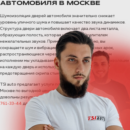
АВТОМОБИЛЯ В МОСКВЕ
Шумоизоляция дверей автомобиля значительно снижает
уровень уличного шума и повышает качество звука динамиков.
Структура двери автомобиля включает два листа металла,
образующих полость, которая и является усилителем
нежелательных звуков. Применяя шумоизоляцию, вы
сокращаете шум и вибрацию от передних колесных арок,
распространяющиеся через край двери. В минимальном
исполнении мы укладываем 4 слоя вибро, шумо и теплоизоляции
на каждую дверь и используем специальную ленту для
предотвращения скрипа стыков пластика с металлом.
TSI auto предлагает услуги по шумоизоляции дверей авто в
Москве по выгодной цене. В конечном итоге вы всегда будете
довольны результатом, свяжитесь с нами по телефону
+7 (950)
761-33-44
для предварительного расчета!