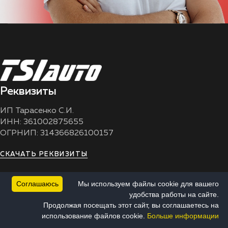
Реквизиты
ИП Тарасенко С.И.
ИНН: 361002875655
ОГРНИП: 314366826100157
СКАЧАТЬ РЕКВИЗИТЫ
Важно
Соглашаюсь
Мы используем файлы cookie для вашего
удобства работы на сайте.
Цена на сайте может отличаться от действующей цены.
Продолжая посещать этот сайт, вы соглашаетесь на
Уточняйте цены у менеджеров в Москве.
использование файлов cookie.
Больше информации