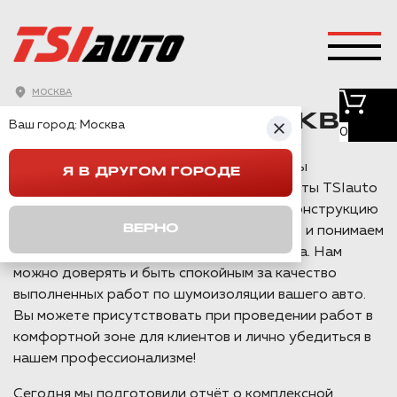
ШУМОИЗОЛЯЦИЯ
МОСКВА
JAECOO J7 В МОСКВЕ
Ваш город:
Москва
0
Шумоизоляцией автомобилей в Москве мы
Я В ДРУГОМ ГОРОДЕ
занимаемся уже более 10 лет и специалисты TSIauto
работали более с чем 90% марок авто. Конструкцию
ВЕРНО
сборки и разборки салона знаем наизусть и понимаем
принципы, как снимаются элементы салона. Нам
можно доверять и быть спокойным за качество
выполненных работ по шумоизоляции вашего авто.
Вы можете присутствовать при проведении работ в
комфортной зоне для клиентов и лично убедиться в
нашем профессионализме!
Сегодня мы подготовили отчёт о комплексной