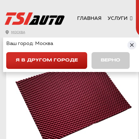
ГЛАВНАЯ
УСЛУГИ
МОСКВА
ШУМОПОГЛОТИ
Ваш город:
Москва
Я В ДРУГОМ ГОРОДЕ
ВЕРНО
NEW