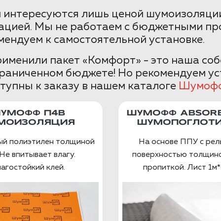
 интересуются лишь ценой шумоизоляции
ацией. Мы не работаем с бюджетными пр
мендуем к самостоятельной установке.
именили пакет «Комфорт» - это наша со
граниченном бюджете! Но рекомендуем ус
тупны к заказу в нашем каталоге
Шумоф
УМОФФ П4В
ШУМОФФ ABSORB
МОИЗОЛЯЦИЯ
ШУМОПОГЛОТИ
ый полиэтилен толщиной
На основе ППУ с ре
Не впитывает влагу.
поверхностью толщино
агостойкий клей.
пропиткой. Лист 1м*