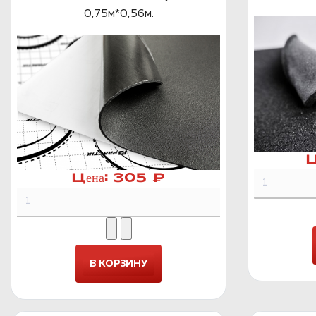
0,75м*0,56м.
Ц
Цена:
305 ₽