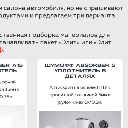
 салона автомобиля, но не спрашивают
одуктами и предлагаем три варианта
бственная подборка материалов для
танавливать пакет «Элит» или «Элит
ф
.
ER А15
ШУМОФФ ABSORBER 5
ТЕЛЬ
УПЛОТНИТЕЛЬ В
ДЕТАЛЯХ
льефной
Антискрип на основе ППУ с
й 15мм с
пропиткой толщиной 5мм в
0,75м.
рулончиках 1м*0,1м.