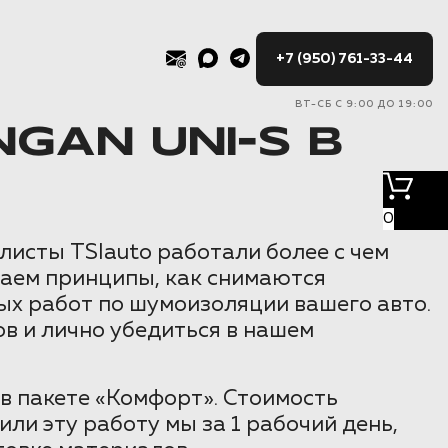
+7 (950) 761-33-44
ВТ-СБ С 9:00 ДО 19:00
AN UNI-S В
0
листы TSIauto работали более с чем
маем принципы, как снимаются
ых работ по шумоизоляции вашего авто.
в и лично убедиться в нашем
в пакете «Комфорт». Стоимость
ли эту работу мы за 1 рабочий день,