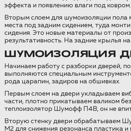
эффекта и появлению влаги под ковром.
Вторым слоем для шумоизоляции пола 
места под задним сидением, туда монт
сидения. Это новые материалы от прои
результативность. На задние крылья нан
ШУМОИЗОЛЯЦИЯ ДВ
Начинаем работу с разборки дверей, п
выполняются специальным инструментом
рода царапин, задиров на обшивках.
Первым слоем на двери укладываем ви
части, плотно прикатываем валиком бе
теплоизолятор Шумофф П4В, он не впит
Вторую стенку двери обрабатываем Ш
М2 для снижения резонанса пластика 