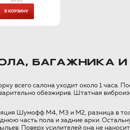
ЛА, БАГАЖНИКА И
орку всего салона уходит около 1 часа. П
едварительно обезжирив. Штатная виброиз
ция Шумофф М4, М3 и М2, разница в тол
днюю часть пола и задние арки. Остал
ыльев. Поверх усилителей она не наноси