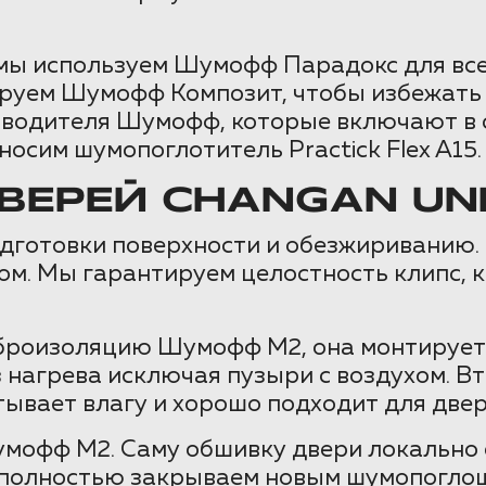
мы используем Шумофф Парадокс для все
ируем Шумофф Композит, чтобы избежать 
зводителя Шумофф, которые включают в 
осим шумопоглотитель Practick Flex A15.
ЕРЕЙ CHANGAN UNI
одготовки поверхности и обезжириванию.
. Мы гарантируем целостность клипс, к
броизоляцию Шумофф М2, она монтируетс
з нагрева исключая пузыри с воздухом. 
ывает влагу и хорошо подходит для двер
умофф М2. Саму обшивку двери локальн
и полностью закрываем новым шумопогл