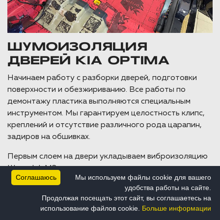
ШУМОИЗОЛЯЦИЯ
ДВЕРЕЙ KIA OPTIMA
Начинаем работу с разборки дверей, подготовки
поверхности и обезжириванию. Все работы по
демонтажу пластика выполняются специальным
инструментом. Мы гарантируем целостность клипс,
креплений и отсутствие различного рода царапин,
задиров на обшивках.
Первым слоем на двери укладываем виброизоляцию
Шумофф М3, она монтируется на плоские
Соглашаюсь
Мы используем файлы cookie для вашего
поверхности внутренней части, усилитель оставляем
удобства работы на сайте.
непокрытым, плотно прикатываем валиком без
Продолжая посещать этот сайт, вы соглашаетесь на
нагрева.
использование файлов cookie.
Больше информации