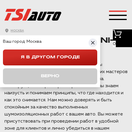
ШУМОИЗОЛЯЦИЯ
МОСКВА
АРОК CHANGAN UNI-S
Ваш город:
Москва
0
В МОСКВЕ
Я В ДРУГОМ ГОРОДЕ
Шумоизоляцией автомобилей в Москве мы
занимаемся уже более 10 лет и через наших мастеров
ВЕРНО
прошли более 90% марок всего автопрома.
Конструкцию сборки и разборки салона мы знаем
наизусть и понимаем принципы, что где находится и
как это снимается. Нам можно доверять и быть
спокойным за качество выполненных
шумоизоляционных работ с вашем авто. Вы можете
присутствовать при проведении работ в удобной
зоне для клиентов и лично убедиться в нашем