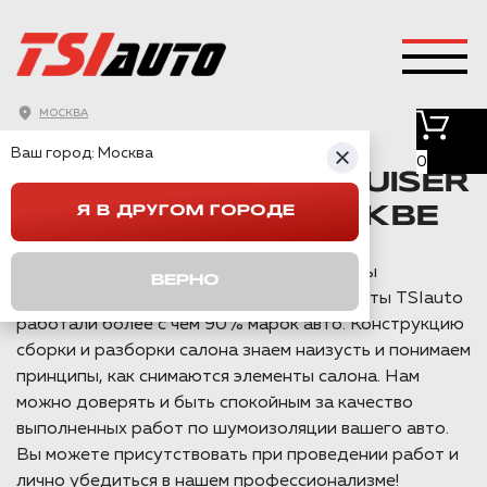
ПОЛНАЯ
МОСКВА
ШУМОИЗОЛЯЦИЯ
Ваш город:
Москва
0
TOYOTA LAND CRUISER
Я В ДРУГОМ ГОРОДЕ
PRADO 150 В МОСКВЕ
Шумоизоляцией автомобилей в Москве мы
ВЕРНО
занимаемся уже более 10 лет и специалисты TSIauto
работали более с чем 90% марок авто. Конструкцию
сборки и разборки салона знаем наизусть и понимаем
принципы, как снимаются элементы салона. Нам
можно доверять и быть спокойным за качество
выполненных работ по шумоизоляции вашего авто.
Вы можете присутствовать при проведении работ и
лично убедиться в нашем профессионализме!