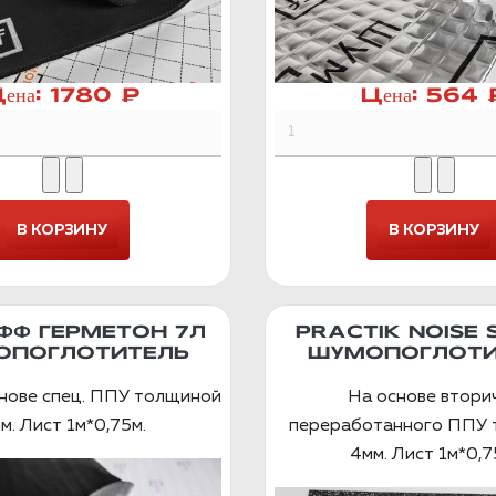
ена:
1780 ₽
Цена:
564 
Ф ГЕРМЕТОН 7Л
PRACTIK NOISE 
ОПОГЛОТИТЕЛЬ
ШУМОПОГЛОТИ
снове спец. ППУ толщиной
На основе втори
м. Лист 1м*0,75м.
переработанного ППУ
4мм. Лист 1м*0,7