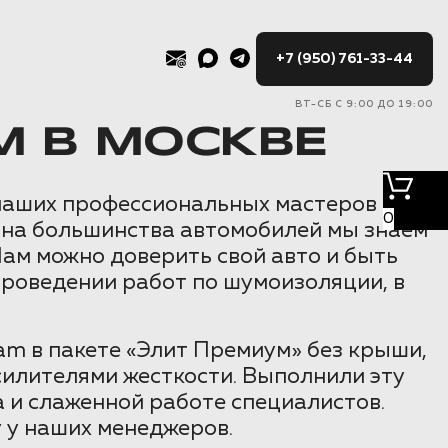
+7 (950) 761-33-44
ВТ-СБ С 9:00 ДО 19:00
 В МОСКВЕ
 наших профессиональных мастеров
0
она большинства автомобилей мы знаем
Нам можно доверить свой авто и быть
проведении работ по шумоизоляции, в
m в пакете «Элит Премиум» без крыши,
силителями жесткости. Выполнили эту
 и слаженной работе специалистов.
 у наших менеджеров.