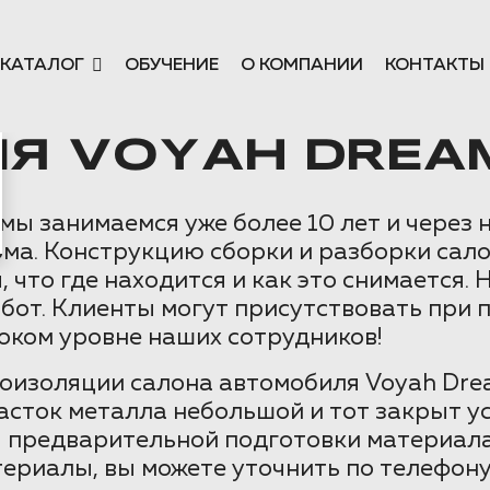
КАТАЛОГ
ОБУЧЕНИЕ
О КОМПАНИИ
КОНТАКТЫ
Я VOYAH DREAM
ы занимаемся уже более 10 лет и через
ма. Конструкцию сборки и разборки сал
 что где находится и как это снимается. 
бот. Клиенты могут присутствовать при 
соком уровне наших сотрудников!
оизоляции салона автомобиля Voyah Drea
асток металла небольшой и тот закрыт у
ря предварительной подготовки материала
териалы, вы можете уточнить по телефону