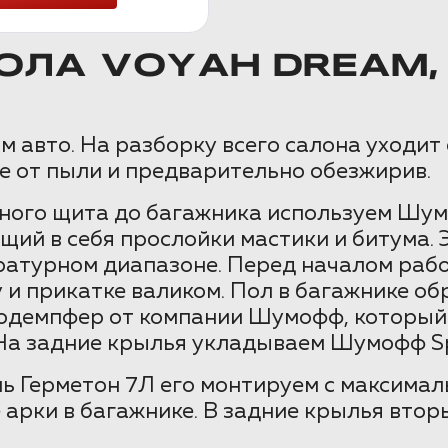
ОЛА VOYAH DREAM,
 авто. На разборку всего салона уходит 
е от пыли и предварительно обезжирив.
орного щита до багажника используем Шум
ий в себя прослойки мастики и битума. 
атурном диапазоне. Перед началом рабо
жу и прикатке валиком. Пол в багажнике
родемпфер от компании Шумофф, который
 На задние крылья укладываем Шумофф Sp
ь Герметон 7Л его монтируем с максимал
е арки в багажнике. В задние крылья вт