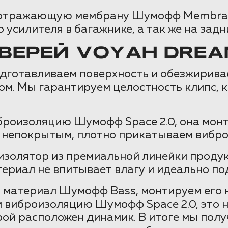
коотражающую мембрану Шумофф Membrane
 усилителя в багажнике, а так же на задн
ВЕРЕЙ VOYAH DREA
одготавливаем поверхность и обезжирива
. Мы гарантируем целостность клипс, к
роизоляцию Шумофф Space 2.0, она монт
м непокрытым, плотно прикатываем вибр
золятор из премиальной линейки проду
териал не впитывает влагу и идеально по
материал Шумофф Bass, монтируем его на
м виброизоляцию Шумофф Space 2.0, это 
рой расположен динамик. В итоге мы пол