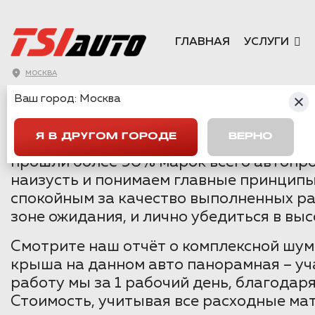
ГЛАВНАЯ
УСЛУГИ
МОСКВА
ШУМОИЗОЛЯЦИ
Ваш город:
Москва
Я В ДРУГОМ ГОРОДЕ
ВЕРНО
Шумоизоляцией автомобилей в Москве м
прошли более 90% марок всего автопро
наизусть и понимаем главные принципы,
спокойным за качество выполненных ра
зоне ожидания, и лично убедиться в вы
Смотрите наш отчёт о комплексной шум
крыша на данном авто панорамная – уч
работу мы за 1 рабочий день, благода
Стоимость, учитывая все расходные ма