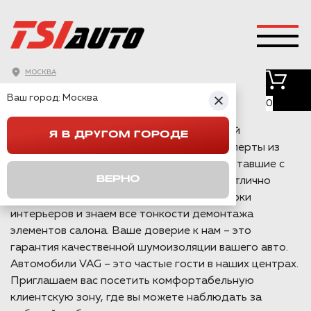
ШУМОИЗОЛЯЦИЯ AUDI
МОСКВА
A1 В МОСКВЕ
Ваш город:
Москва
0
В в Москве мы занимаемся шумоизоляцией
Я В ДРУГОМ ГОРОДЕ
автомобилей уже более 10 лет. Наши эксперты из
TSIauto настоящие профессионалы, работавшие с
ВЕРНО
более чем 90% марок автомобилей. Мы отлично
разбираемся в процессах сборки и разборки
интерьеров и знаем все тонкости демонтажа
элементов салона. Ваше доверие к нам – это
гарантия качественной шумоизоляции вашего авто.
Автомобили VAG – это частые гости в наших центрах.
Приглашаем вас посетить комфортабельную
клиентскую зону, где вы можете наблюдать за