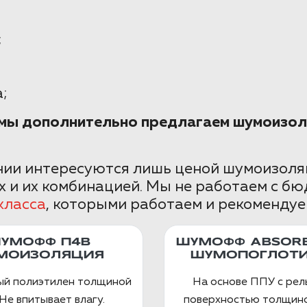
;
;
е мы дополнительно предлагаем шумоизол
ии интересуются лишь ценой шумоизоляц
 и их комбинацией. Мы не работаем с б
класса
, которыми работаем и рекомендуе
УМОФФ П4В
ШУМОФФ ABSORB
МОИЗОЛЯЦИЯ
ШУМОПОГЛОТИ
ый полиэтилен толщиной
На основе ППУ с ре
Не впитывает влагу.
поверхностью толщино