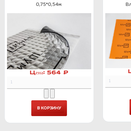
0,75*0,54м.
Вл
Цена:
564 ₽