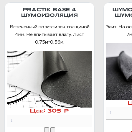
PRACTIK BASE 4
ШУМО
ШУМОИЗОЛЯЦИЯ
ШУМ
Вспененный полиэтилен толщиной
Элит. На о
4мм. Не впитывает влагу. Лист
7м
0,75м*0,56м.
Ц
Цена:
305 ₽