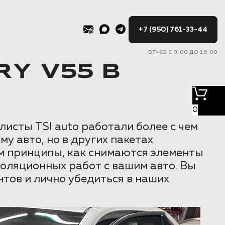
+7 (950) 761-33-44
ВТ-СБ С 9:00 ДО 19:00
Y V55 В
0
исты TSI auto работали более с чем
му авто, но в других пакетах
ем принципы, как снимаются элементы
оляционных работ с вашим авто. Вы
тов и лично убедиться в наших