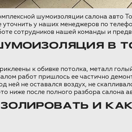
омплексной шумоизоляции салона авто To
 уточнить у наших менеджеров по телефон
боте сотрудников нашей команды и пред
ШУМОИЗОЛЯЦИЯ В T
риклеены к обивке потолка, металл голы
ачалом работ пришлось ее частично демон
д ней не оставался воздух, не скапливал
то ниже после полного разбора салона ав
ИЗОЛИРОВАТЬ И КА