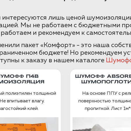
 интересуются лишь ценой шумоизоляции
ацией. Мы не работаем с бюджетными пр
 работаем и рекомендуем к самостоятель
менили пакет «Комфорт» - это наша собс
граниченном бюджете! Но рекомендуем ус
тупны к заказу в нашем каталоге
Шумоф
УМОФФ П4В
ШУМОФФ ABSORB
МОИЗОЛЯЦИЯ
ШУМОПОГЛОТИ
ый полиэтилен толщиной
На основе ППУ с ре
Не впитывает влагу.
поверхностью толщино
агостойкий клей.
пропиткой. Лист 1м*