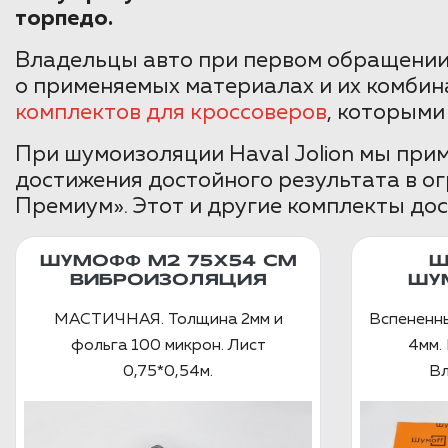
торпедо.
Владельцы авто при первом обращении
о применяемых материалах и их комбин
комплектов для кроссоверов
, которыми
При шумоизоляции Haval Jolion мы при
достижения достойного результата в о
Премиум». Этот и другие комплекты дос
ШУМОФФ М2 75X54 СМ
Ш
ВИБРОИЗОЛЯЦИЯ
ШУ
МАСТИЧНАЯ. Толщина 2мм и
Вспененн
фольга 100 микрон. Лист
4мм. 
0,75*0,54м.
Вл