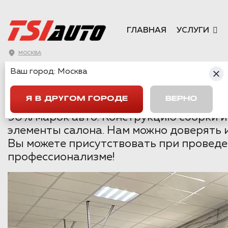
ГЛАВНАЯ
УСЛУГИ
МОСКВА
ШУМОИЗОЛЯЦИЯ
Ваш город:
Москва
Я В ДРУГОМ ГОРОДЕ
ВЕРНО
Шумоизоляцией автомобилей в Москве м
90% марок авто. Конструкцию сборки и
элементы салона. Нам можно доверять 
Вы можете присутствовать при проведе
профессионализме!