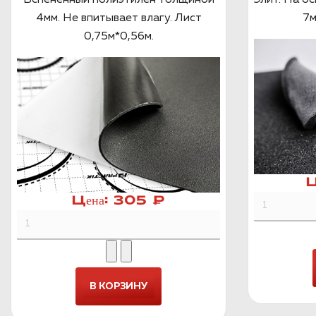
4мм. Не впитывает влагу. Лист
7м
0,75м*0,56м.
Ц
Цена:
305 ₽