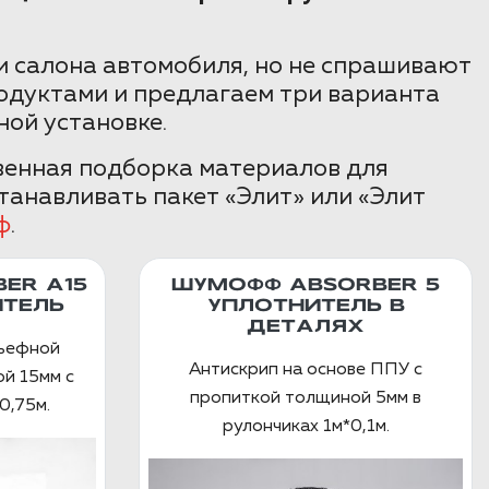
 салона автомобиля, но не спрашивают
одуктами и предлагаем три варианта
ной установке.
твенная подборка материалов для
танавливать пакет «Элит» или «Элит
ф
.
ER А15
ШУМОФФ ABSORBER 5
ТЕЛЬ
УПЛОТНИТЕЛЬ В
ДЕТАЛЯХ
льефной
Антискрип на основе ППУ с
й 15мм с
пропиткой толщиной 5мм в
0,75м.
рулончиках 1м*0,1м.