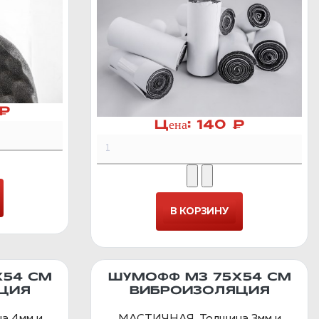
 ₽
Цена:
140 ₽
Х54 СМ
ШУМОФФ М3 75Х54 СМ
ЦИЯ
ВИБРОИЗОЛЯЦИЯ
а 4мм и
МАСТИЧНАЯ. Толщина 3мм и