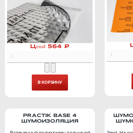
Цена:
564 ₽
PRACTIK BASE 4
ШУМО
ШУМОИЗОЛЯЦИЯ
ШУМ
Вспененный полиэтилен толщиной
Элит. На о