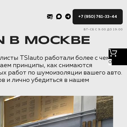
+7 (950) 761-33-44
ВТ-СБ С 9:00 ДО 19:00
N В МОСКВЕ
листы TSIauto работали более с чем
0
маем принципы, как снимаются
ых работ по шумоизоляции вашего авто.
в и лично убедиться в нашем