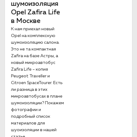
шумоизоляция
Opel Zafira Life
в Москве
К нам приехал новый
Opel на комплексную
шумоизоляцию салона.
Это не та компактная
Zafira на базе Астры, а
новый микроавтобус
Zafira Life – копия
Peugeot Traveller и
Citroen SpaceTourer. Есть
ли разница в этих
микроавтобусах в плане
шумоизоляции? Покажем
фотографии и
подробный список
материалов для
шуоизоляции в нашей
статье.