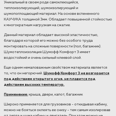
Уникальный в своем роде самоклеющийся,
теплоизолирующий, шумоизолирующий и
шумопоглощающий материал. На основе вспененного
КАУЧУКА толщиной 3мм. Обладает повышенной стойкостью
к многократным нагрузкам на сжатие.
Данный материал обладает высокой эластичностью,
благодаря которой его можно без особого труда
монтировать на сложные поверхности (пол, багажник).
Шумотеплоизоляция Шумофф Комфорт 3 имеет
водостойкий и очень сильный клеевой слой.
Еще одним немаловажным свойством материала является
то, что он негорючий.
Шумофф Комфорт 3 не возгорается
под действием открытого огня, не плавится под
действием высоких температур.
Применение:
крыша, двери, капот, багажник
Широко применяется для грузовиков - откидывая кабину,
можно не бояться оклеять ее снизу - тем самым изолировав
от тепла и шума кабину и двигатель. При этом можно не