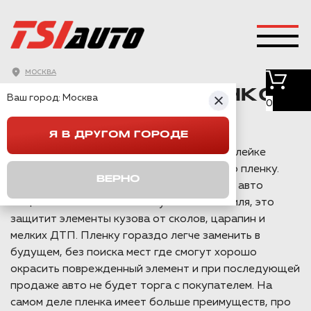
BMW X7 ОКЛЕЙКА
МОСКВА
САТИНОВОЙ ПЛЁНКОЙ
Ваш город:
Москва
0
В МОСКВЕ
Я В ДРУГОМ ГОРОДЕ
BMW X7 приехал на работы по полной оклейке
кузова авто в сатиновую полиуретановую пленку.
ВЕРНО
Команда TSIauto рекомендует оклеивать авто
защитной пленки после покупки автомобиля, это
защитит элементы кузова от сколов, царапин и
мелких ДТП. Пленку гораздо легче заменить в
будущем, без поиска мест где смогут хорошо
окрасить поврежденный элемент и при последующей
продаже авто не будет торга с покупателем. На
самом деле пленка имеет больше преимуществ, про